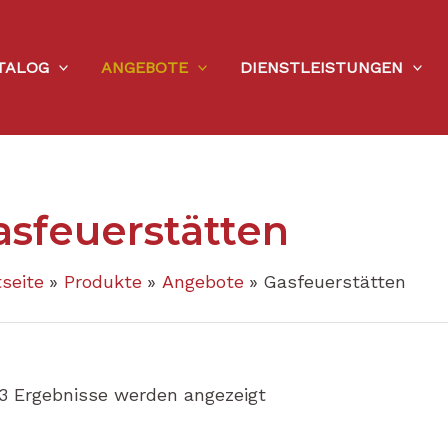
Nach
Preis
sortiert:
aufsteigend
TALOG
ANGEBOTE
DIENSTLEISTUNGEN
asfeuerstätten
tseite
Produkte
Angebote
Gasfeuerstätten
 3 Ergebnisse werden angezeigt