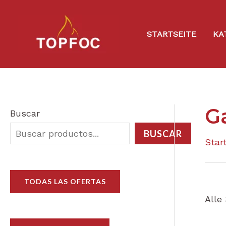
Zum
Inhalt
STARTSEITE
KA
springen
G
Buscar
BUSCAR
Star
TODAS LAS OFERTAS
Alle