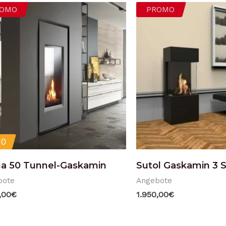
OMO
PROMO
0
a 50 Tunnel-Gaskamin
Sutol Gaskamin 3 S
bote
Angebote
,00
€
1.950,00
€