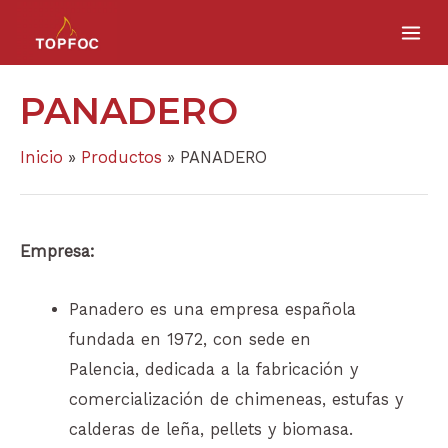
Ordenado
Ir
MA
por
precio:
al
bajo
ME
a
contenido
alto
PANADERO
Inicio
Productos
PANADERO
Empresa:
Panadero es una empresa española
fundada en 1972, con sede en
Palencia, dedicada a la fabricación y
comercialización de chimeneas, estufas y
calderas de leña, pellets y biomasa.