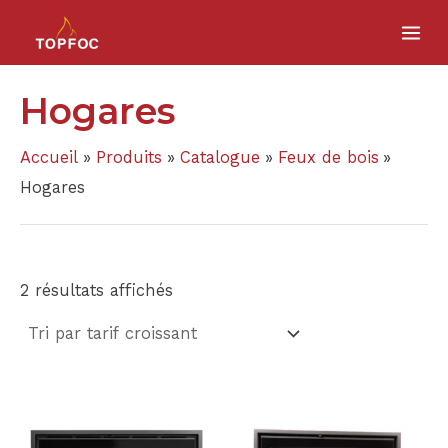
Trié
Aller
MA
par
prix
au
croissant
ME
contenu
Hogares
Accueil
Produits
Catalogue
Feux de bois
Hogares
2 résultats affichés