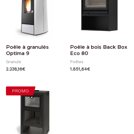
Poêle à granulés
Poêle à bois Back Box
Optima 9
Eco 80
Granule
Poêles
2.238,16
€
1.851,64
€
PROMO