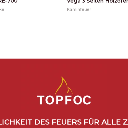
RE-700
Vega 3 Seiten Holzofe
ke
Kaminfeuer
ICHKEIT DES FEUERS FÜR ALLE