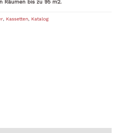
on Räumen bis zu 95 m2.
er
,
Kassetten
,
Katalog