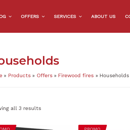
Sorted
by
price:
OG
OFFERS
SERVICES
ABOUT US
C
low
to
high
ouseholds
e
Products
Offers
Firewood fires
Households
ing all 3 results
OMO
PROMO