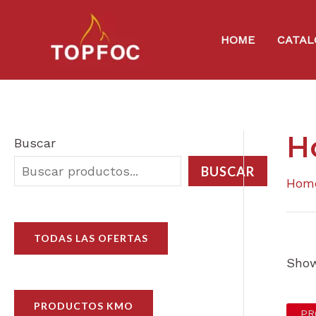
Skip
to
HOME
CATAL
content
H
Buscar
BUSCAR
Hom
TODAS LAS OFERTAS
Show
PRODUCTOS KMO
PR