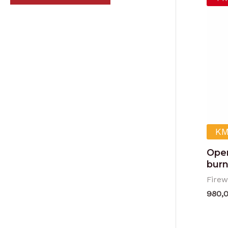
KM
Open
burn
Firew
980,